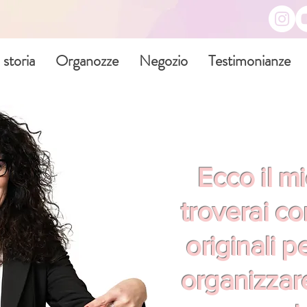
 storia
Organozze
Negozio
Testimonianze
Ecco il m
troverai con
originali p
organizzare