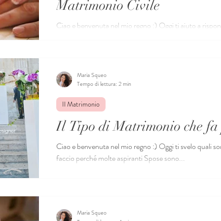
Matrimonio Civile
Ciao e benvenuta nel mio regno :) Oggi ti aiuto a ris
aspiranti Spose mi pongono , ovvero la seguente:...
Maria Squeo
Tempo di lettura: 2 min
Il Matrimonio
Il Tipo di Matrimonio che fa 
Ciao e benvenuta nel mio regno :) Oggi ti svelo quali sono i diversi tipi di Matrimon
faccio perché molte aspiranti Spose sono...
Maria Squeo