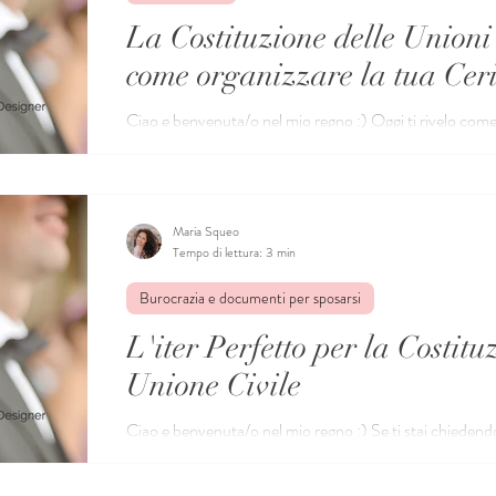
La Costituzione delle Unioni 
come organizzare la tua Cer
Ciao e benvenuta/o nel mio regno :) Oggi ti rivelo come s
cerimonia della Costituzione dell'Unione Civile. In...
Maria Squeo
Tempo di lettura: 3 min
Burocrazia e documenti per sposarsi
L'iter Perfetto per la Costitu
Unione Civile
Ciao e benvenuta/o nel mio regno :) Se ti stai chiedend
per la Costituzione della tua Unione Civile,...