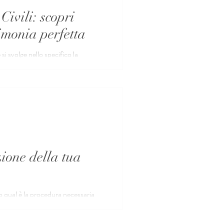
Civili: scopri
imonia perfetta
i svolge nello specifico la
zione della tua
o qual è la procedura necessaria