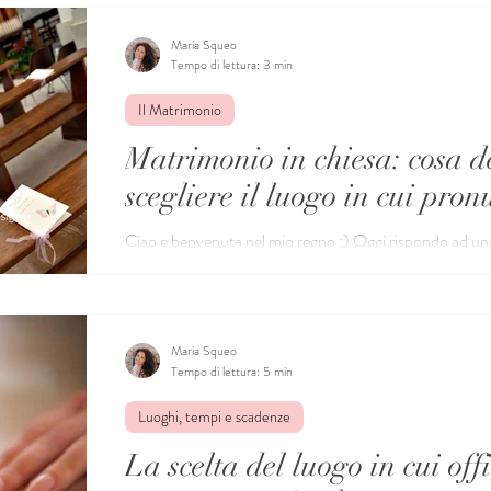
Maria Squeo
Tempo di lettura: 3 min
Il Matrimonio
Matrimonio in chiesa: cosa d
scegliere il luogo in cui pron
Ciao e benvenuta nel mio regno :) Oggi rispondo ad una domanda che molte aspi anti
Spose mi sottopongono, ossia la seguente: “Maria, per.
Maria Squeo
Tempo di lettura: 5 min
Luoghi, tempi e scadenze
La scelta del luogo in cui offi