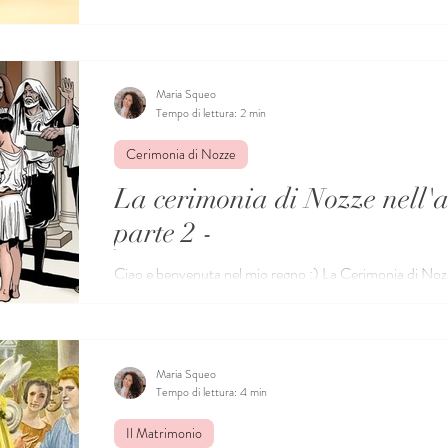
Spose mi pongono molto spesso. La domanda è la...
Maria Squeo
Tempo di lettura: 2 min
Cerimonia di Nozze
La cerimonia di Nozze nell'
parte 2 -
Ciao e benvenuta nel mio regno :) La Cerimonia di Nozz
oggi, affonda le sue origini nell'antica Roma....
Maria Squeo
Tempo di lettura: 4 min
Il Matrimonio