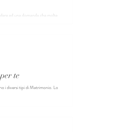
pondere ad una domanda che molte
per te
io. Lo