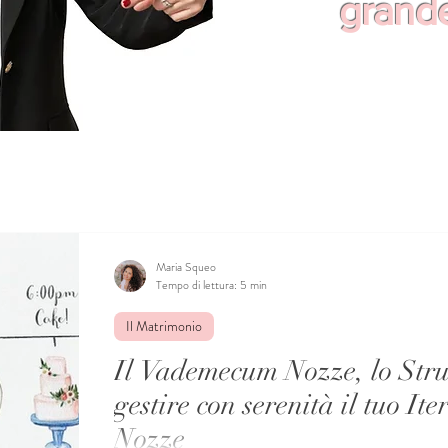
grande 
Maria Squeo
Tempo di lettura: 5 min
Il Matrimonio
Il Vademecum Nozze, lo Stru
gestire con serenità il tuo It
Nozze