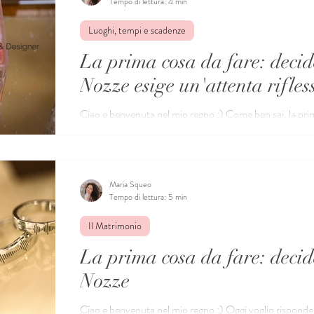
Tempo di lettura: 4 min
Luoghi, tempi e scadenze
La prima cosa da fare: decid
Nozze esige un'attenta rifles
Ciao e benvenuta nel mio regno :) Come ben sai, la prim
organizzare le Nozze, in modo sereno e senza...
Maria Squeo
Tempo di lettura: 5 min
Il Matrimonio
La prima cosa da fare: decid
Nozze
Ciao e benvenuta nel mio regno :) Oggi voglio risponde