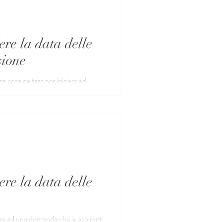
ere la data delle
sione
a cosa da fare per iniziare ad
ere la data delle
re ad una domanda che le aspiranti