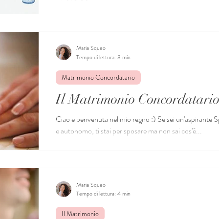
Benvenuta nel mio regno :) Sei un’aspirante sposa mod
vuoi gestire i tuoi mille impegni e la marea di...
Maria Squeo
Tempo di lettura: 3 min
Matrimonio Concordatario
Il Matrimonio Concordatari
Ciao e benvenuta nel mio regno :) Se sei un'aspirante 
e autonomo, ti stai per sposare ma non sai cos'è...
Maria Squeo
Tempo di lettura: 4 min
Il Matrimonio