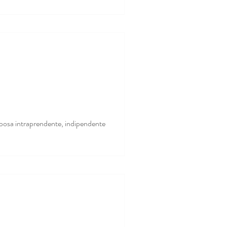
erna, intraprendente e dinamica e
o
Sposa intraprendente, indipendente