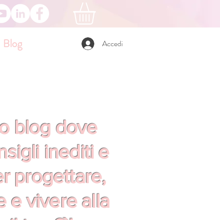
Blog
Accedi
io blog dove
sigli inediti e
er progettare,
 e vivere alla