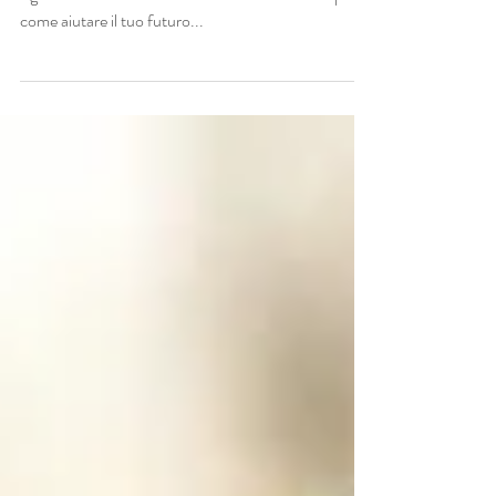
Ciao e benvenuta nel mio regno :) Si sta avvicinando
il giorno delle Nozze e tu vuoi assolutamente sapere
come aiutare il tuo futuro...