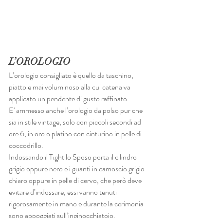
L’OROLOGIO
L’orologio consigliato è quello da taschino, 
piatto e mai voluminoso alla cui catena va 
applicato un pendente di gusto raffinato.
E' ammesso anche l’orologio da polso pur che 
sia in stile vintage, solo con piccoli secondi ad 
ore 6, in oro o platino con cinturino in pelle di 
coccodrillo.
Indossando il Tight lo Sposo porta il cilindro 
grigio oppure nero e i guanti in camoscio grigio 
chiaro oppure in pelle di cervo, che però deve 
evitare d’indossare, essi vanno tenuti 
rigorosamente in mano e durante la cerimonia 
sono appoggiati sull’inginocchiatoio.