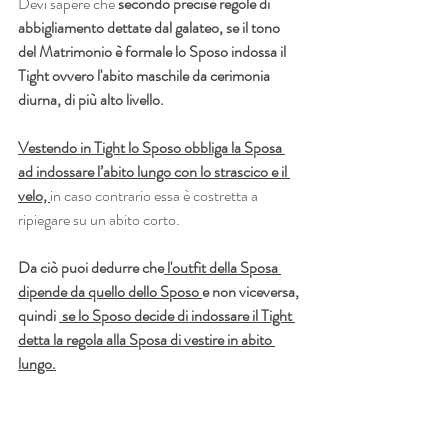
Devi sapere che 
secondo precise regole di 
abbigliamento dettate dal galateo, se il tono 
del Matrimonio è formale lo Sposo indossa il 
Tight ovvero l'abito maschile da cerimonia 
diurna, di più alto livello.
Vestendo in Tight lo Sposo obbliga la Sposa 
ad indossare l’abito lungo con lo strascico e il 
velo, 
in caso contrario essa è costretta a 
ripiegare su un abito corto. 
Da ciò puoi dedurre che
 l'outfit della Sposa 
dipende da quello dello Sposo 
e non viceversa, 
quindi 
 se lo Sposo decide di indossare il Tight 
detta la regola alla Sposa di vestire in abito 
lungo.