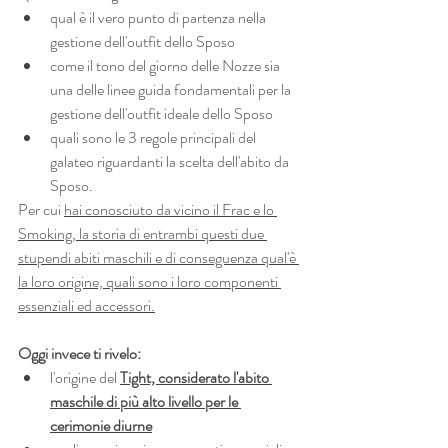
qual è il vero punto di partenza nella 
gestione dell'outfit dello Sposo
come il tono del giorno delle Nozze sia 
una delle linee guida fondamentali per la 
gestione dell'outfit ideale dello Sposo
quali sono le 3 regole principali del 
galateo riguardanti la scelta dell'abito da 
Sposo.
Per cui 
hai conosciuto da vicino il Frac e lo 
Smoking, la storia di entrambi questi due 
stupendi abiti maschili e di conseguenza qual'è 
la loro origine, quali sono i loro componenti 
essenziali ed accessori.
Oggi invece ti rivelo:
l'origine del 
Tight, considerato l'abito 
maschile di più alto livello per le 
cerimonie diurne