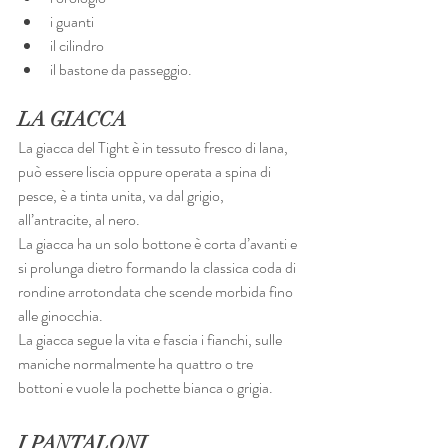
i guanti
il cilindro
il bastone da passeggio.
LA GIACCA
La giacca del Tight è in tessuto fresco di lana, 
può essere liscia oppure operata a spina di 
pesce, è a tinta unita, va dal grigio, 
all’antracite, al nero.
La giacca ha un solo bottone è corta d’avanti e 
si prolunga dietro formando la classica coda di 
rondine arrotondata che scende morbida fino 
alle ginocchia.
La giacca segue la vita e fascia i fianchi, sulle 
maniche normalmente ha quattro o tre 
bottoni e vuole la pochette bianca o grigia.
I PANTALONI