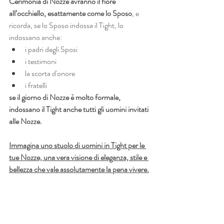
Cerimonia di Nozze avranno il fiore 
all’occhiello, esattamente come lo Sposo
, e 
ricorda, se lo Sposo indossa il Tight, lo 
indossano anche:
i padri degli Sposi
i testimoni
la scorta d'onore
i fratelli
se il giorno di Nozze è molto formale, 
indossano il Tight anche tutti gli uomini invitati 
alle Nozze.
Immagina uno stuolo di uomini in Tight per le 
tue Nozze, una vera visione di eleganza, stile e 
bellezza che vale assolutamente la pena vivere.