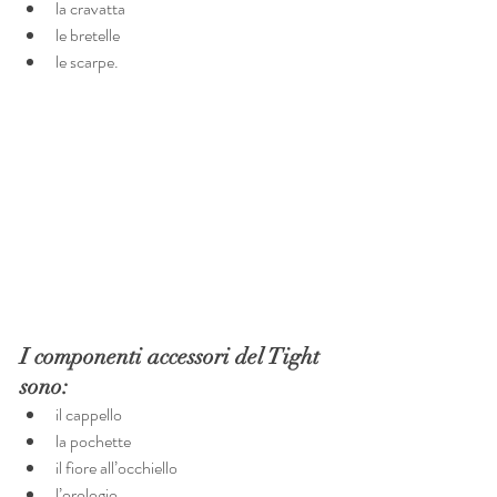
la cravatta
le bretelle
le scarpe.
I componenti accessori del Tight 
sono:
il cappello
la pochette
il fiore all’occhiello
l’orologio