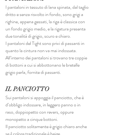
I pantaloni in tessuto di lana spinata, dal taglio 
dritto e senza risvolto in fondo, sono grigi a 
righine, appena gessati, la riga è classica con 
un fondo grigio medio, e la rigatura presenta 
due tonalità di grigio, scuro e chiaro.
I pantaloni del Tight sono privi di passanti in 
quanto la cintura non va mai indossata.
All’interno dei pantaloni si trovano tre coppie 
di bottoni a cui si abbottonano le bretelle 
grigio perla, fornite di passanti.
IL PANCIOTTO
Sui pantaloni si appoggia il panciotto, che è 
d’obbligo indossare, in leggero panno o in 
raso, doppiopetto con revers, oppure 
monopetto a cinque bottoni.
Il panciotto solitamente è grigio chiaro anche 
se il colore tradizionale è beige.