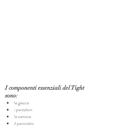
I componenti essenziali del Tight 
sono:
la giacca
i pantaloni
la camicia
il panciotto