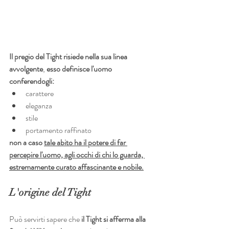
Il pregio del Tight risiede nella sua linea 
avvolgente
, 
esso definisce l'uomo 
conferendogli:
carattere
eleganza
stile 
portamento raffinato 
non a caso 
tale abito ha il potere di far 
percepire l'uomo, agli occhi di chi lo guarda, 
estremamente curato affascinante e nobile.
L'origine del Tight 
Può servirti sapere che 
il Tight si afferma alla 