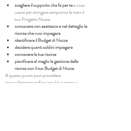
scegliere il supporto che fa per te 
e cosa 
userai per stringere sempre tra le mani il 
tuo Progetto Nozze.
conoscere con esattezza e nel dettaglio le 
risorse che vuoi impiegare
identificare il Budget di Nozze
decidere quanti soldini impiegare
conoscere le tue risorse
pianificare al meglio la gestione delle 
risorse con il tuo Budget di Nozze
A questo punto puoi procedere 
tranquillamente nell'avviare il tuo primo e 
unico Progetto Nozze.
Infine, evita di perdere di vista un fatto 
fondamentale, ovvero:
"tu sarai l'unica, la vera fautrice del tuo 
Progetto Nozze, esso dipenderà solo dalla tua 