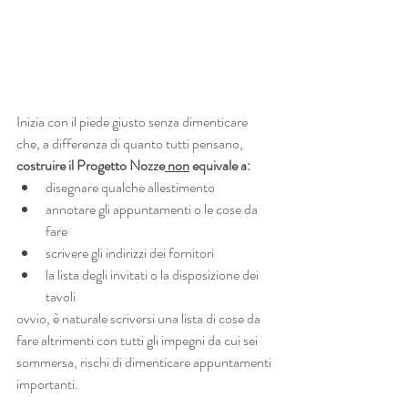
Inizia con il piede giusto senza dimenticare 
che, a differenza di quanto tutti pensano, 
costruire il Progetto Nozze
 non
 equivale a:
disegnare qualche allestimento
annotare gli appuntamenti o le cose da 
fare
scrivere gli indirizzi dei fornitori
la lista degli invitati o la disposizione dei 
tavoli
ovvio, è naturale scriversi una lista di cose da 
fare altrimenti con tutti gli impegni da cui sei 
sommersa, rischi di dimenticare appuntamenti 
importanti.