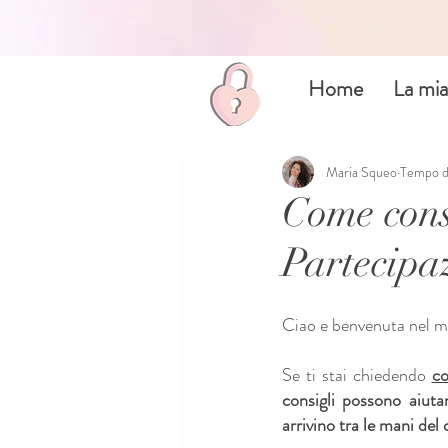
Home
La mia
Maria Squeo
Tempo di
Come cons
Partecipa
Ciao e benvenuta nel mi
Se ti stai chiedendo 
co
consigli possono aiuta
arrivino tra le mani de