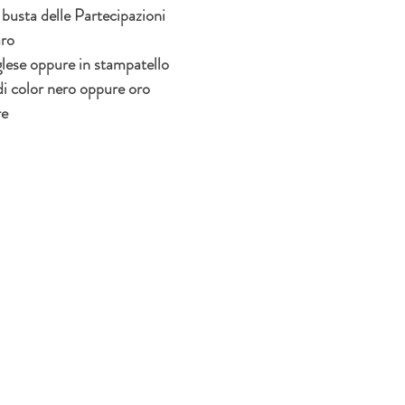
 busta delle Partecipazioni
aro
nglese oppure in stampatello
di color nero oppure oro
re