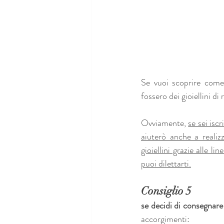
Se vuoi scoprire come 
fossero dei gioiellini di 
Ovviamente, 
se sei isc
aiuterò anche a realizz
gioiellini grazie alle l
puoi dilettarti.
Consiglio 5 
se decidi di consegnare
accorgimenti: