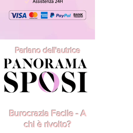
Parlano dell'autrice
Burocrazia Facile - A
chi è rivolto?