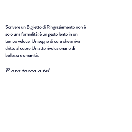
Scrivere un Biglietto di Ringraziamento non è 
solo una formalità: è un gesto lento in un 
tempo veloce. Un segno di cura che arriva 
dritto al cuore.Un atto rivoluzionario di 
bellezza e umanità.
E ora tocca a te!
Hai già pensato a 
come ringraziare i tuoi ospiti?
Prendi carta e penna, e trasforma il tuo 
“grazie” in 
un ricordo indelebile
. Ti suggerisco 
di usare 
il Quaderno di Nozze,
 lo trovi nel mio 
shop cliccando 
QUI
.
Buona Organizzazione Nozze Fai da Te. 
Maria