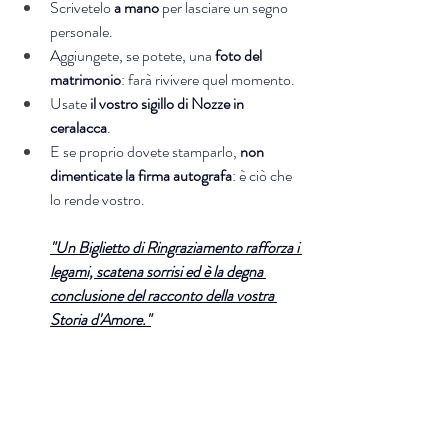
Scrivetelo 
a mano
 per lasciare un segno 
personale.
Aggiungete, se potete, una 
foto del 
matrimonio
: farà rivivere quel momento.
Usate 
il vostro sigillo di Nozze in 
ceralacca
.
E se proprio dovete stamparlo, 
non 
dimenticate la firma autografa
: è ciò che 
lo rende vostro.
"Un Biglietto di Ringraziamento rafforza i 
legami, scatena sorrisi ed è la degna 
conclusione del racconto della vostra 
Storia d'Amore."