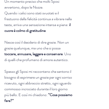
Un momento preciso che molti Sposi 
avvertono, dopo le Nozze.
Quando i calici sono stati svuotati e il 
frastuono della felicità continua a vibrare nella 
testa, arriva una sensazione intensa e piena: 
il 
cuore è colmo di gratitudine
. 
Nasce così il desiderio di dire grazie. Non un 
grazie qualunque, ma uno che si possa 
toccare, annusare, leggere e conservare
. Uno 
di quelli che profumano di amore autentico.
Spesso gli Sposi mi raccontano che sentono il 
bisogno di esprimere un grazie per ogni sorriso 
ricevuto, ogni abbraccio stretto, ogni sguardo 
commosso incrociato durante il loro giorno 
più bello. E così mi chiedono: 
“Cosa possiamo 
fare?”